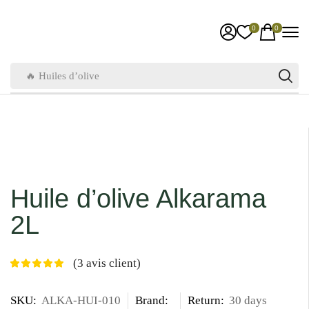
0
0
🔥 Huiles d’olive
Huile d’olive Alkarama
2L
(
3
avis client)
SKU:
ALKA-HUI-010
Brand:
Return:
30 days