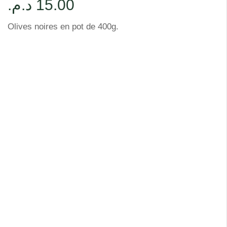
د.م.
15.00
Olives noires en pot de 400g.
Description
Informations Complémentaires
Olives noires Alkarama en format 400g, idéales pour les
plats traditionnels, les salades et les moments de partage.