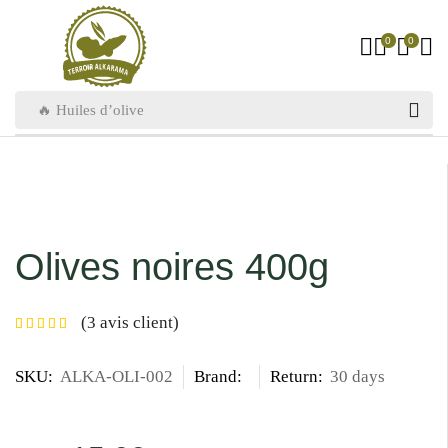
0
0
🔥 Huiles d’olive
Olives noires 400g
(
3
avis client)
SKU:
ALKA-OLI-002
Brand:
Return:
30 days