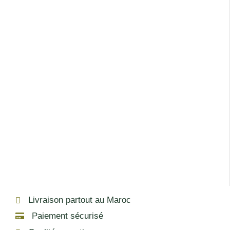
Nom
*
E-mail
*
Enregistrer mon nom, mon e-mail et mon site dans le
navigateur pour mon prochain commentaire.
Livraison partout au Maroc
Paiement sécurisé