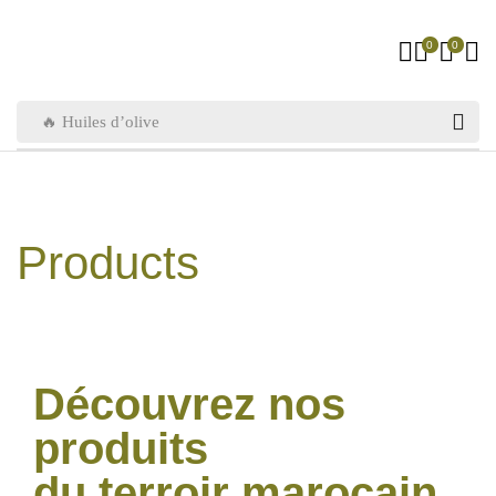
0
0
🔥 Huiles d’olive
Products
Découvrez nos
produits
du terroir marocain