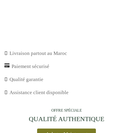
Enregistrer mon nom, mon e-mail et mon site dans le
navigateur pour mon prochain commentaire.
Livraison partout au Maroc
Paiement sécurisé
Qualité garantie
Assistance client disponible
OFFRE SPÉCIALE
QUALITÉ AUTHENTIQUE