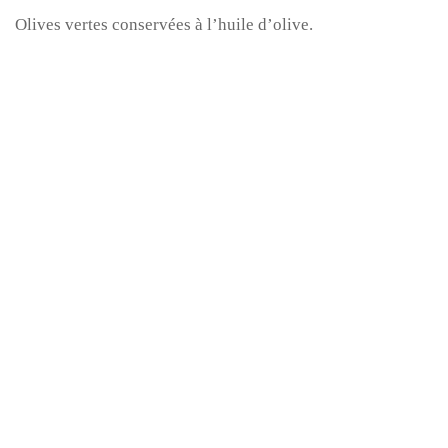
Olives vertes conservées à l’huile d’olive.
Description
Informations complémentaires
Avis (3)
Olives vertes à l’huile d’olive Alkarama en format 320g,
idéales pour enrichir vos entrées, apéritifs et plats
traditionnels.
Format
320g
3 AVIS POUR
OLIVES VERTES À L’HUILE D’OLIVE 320G