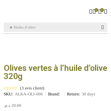
0
0
🔥 Huiles d’olive
Olives vertes à l’huile d’olive
320g
(
3
avis client)
SKU:
ALKA-OLI-006
Brand:
Return:
30 days
د.م.
20.00