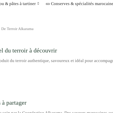
u & pâtes à tartiner
🥒 Conserves & spécialités marocain
s De Terroir Alkarama
l du terroir à découvrir
oduit du terroir authentique, savoureux et idéal pour accompag
 à partager
ec soin par la Coopérative Alkarama. Des saveurs marocaines au