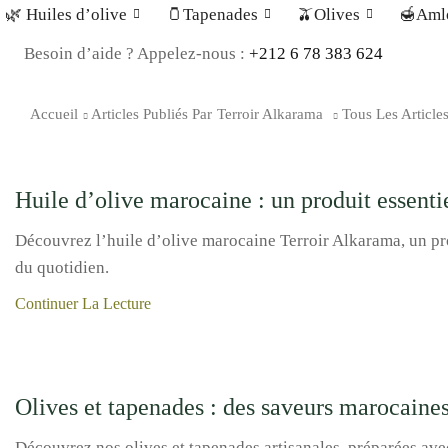
🌿 Huiles d’olive
🫙Tapenades
🫒Olives
🍯Amlo
Besoin d’aide ? Appelez-nous :
+212 6 78 383 624
Accueil
Articles Publiés Par
Terroir Alkarama
Tous Les Article
Produits du terroir
Huile d’olive marocaine : un produit essentie
Découvrez l’huile d’olive marocaine Terroir Alkarama, un pr
du quotidien.
Continuer La Lecture
Uncategorized
Olives et tapenades : des saveurs marocaines
Découvrez nos olives et tapenades artisanales, préparées av