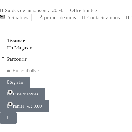
Soldes de mi-saison : -20 % — Offre limitée
Actualités
À propos de nous
Contactez-nous
Trouver
Un Magasin
Parcourir
🔥 Huiles d’olive
Sign In
0
Liste d’envies
0
Panier
د.م.
0.00