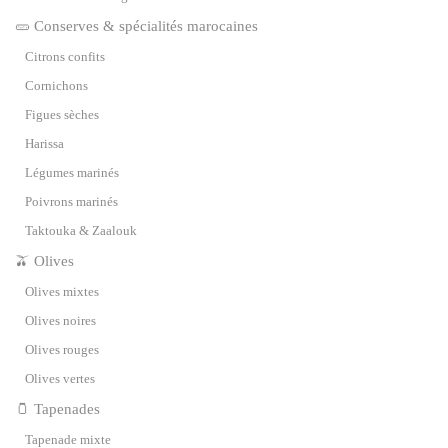
🥒 Conserves & spécialités marocaines
Citrons confits
Cornichons
Figues sèches
Harissa
Légumes marinés
Poivrons marinés
Taktouka & Zaalouk
🫒 Olives
Olives mixtes
Olives noires
Olives rouges
Olives vertes
🫙 Tapenades
Tapenade mixte